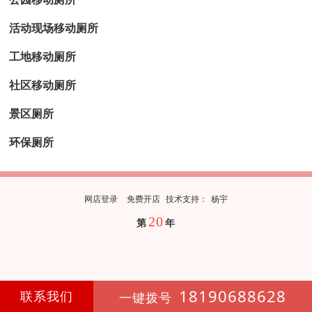
活动现场移动厕所
工地移动厕所
社区移动厕所
景区厕所
环保厕所
网店登录
免费开店
技
术
支
持
：
杨宇
20
第
年
18190688628
联系我们
一键拨号