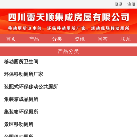
登录
注册
首页
产品
分类
资讯
问答
联系
产品分类
移动厕所卫生间
环保移动厕所厂家
装配式环保移动公共厕所
集装箱成品厕所
集装箱环保厕所
景区移动厕所
公园移动厕所