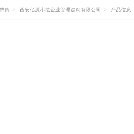
饰街
>
西安亿源小揽企业管理咨询有限公司
>
产品信息