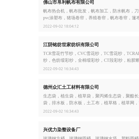
佛山市帛利帆布有限公司
帆布热合机，帆布批发，帆布加工，防水帆布，刀
pvc涂塑布，猪场卷帘，养殖卷帘，帆布卷帘，篷
发，篷布加工
2022-09-02 18:04:12
江阴铭纺世家纺织有限公司
TCR雪花竹节纱，CVC雪花纱，TC雪花纱，TCRA
纱，色纺缎彩纱，全棉缎彩纱，CT段彩纱，粘胶
纱，金银丝混纺纱，全棉彩点子纱，大肚纱
2022-09-02 16:34:43
德州众汇土工材料有限公司
生态袋，植生袋，植草袋，聚丙烯生态袋，聚酯长
袋，排水板，防水板，土工布，植草格，植草网，
板
2022-09-02 16:34:43
兴优力染整设备厂
玻璃钢方桶，玻璃钢圆桶，玻璃钢水塔，塑料圆桶