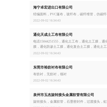
海宁卓宏进出口有限公司
经编面料，PVC篷布，玻纤布，碳纤维管，仿碳纤
2022-09-02 16:34:43
通化天成土工布有限公司
电话15044251555，通化土工布，通化土工膜，通
膜，通化防渗土工膜，通化复合土工膜，通化土工
通化PP纤维，通化闭孔泡沫板，通化塑料盲沟，
2022-09-02 16:34:43
式透水管
东莞市裕纺衬布有限公司
有纺衬，无纺衬，领衬
2022-09-02 16:34:43
泉州市玉杰旋转接头金属软管有限公司
旋转接头，金属软管，石墨密封件，过渡接头，虹