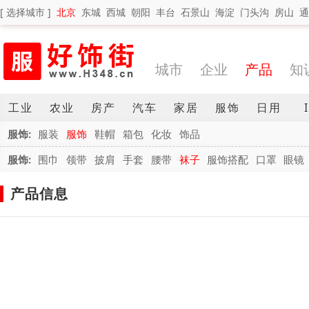
[ 选择城市 ]
北京
东城
西城
朝阳
丰台
石景山
海淀
门头沟
房山
通
城市
企业
产品
知
工业
农业
房产
汽车
家居
服饰
日用
服饰:
服装
服饰
鞋帽
箱包
化妆
饰品
服饰:
围巾
领带
披肩
手套
腰带
袜子
服饰搭配
口罩
眼镜
产品信息