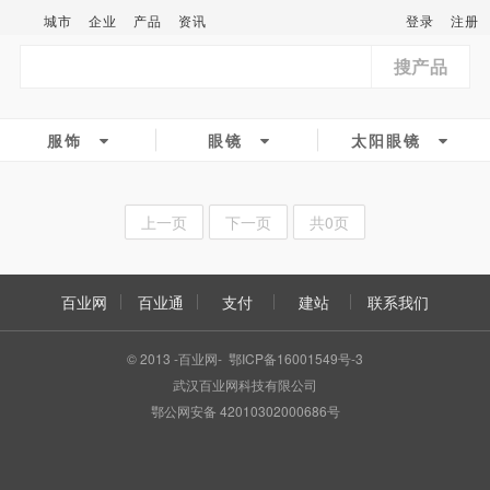
城市
企业
产品
资讯
登录
注册
搜产品
服饰
眼镜
太阳眼镜
上一页
下一页
共0页
百业网
百业通
支付
建站
联系我们
© 2013 -百业网- 鄂ICP备16001549号-3
武汉百业网科技有限公司
鄂公网安备 42010302000686号