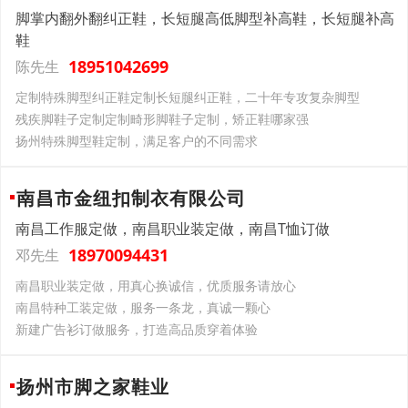
脚掌内翻外翻纠正鞋，长短腿高低脚型补高鞋，长短腿补高
鞋
18951042699
陈先生
定制特殊脚型纠正鞋定制长短腿纠正鞋，二十年专攻复杂脚型
残疾脚鞋子定制定制畸形脚鞋子定制，矫正鞋哪家强
扬州特殊脚型鞋定制，满足客户的不同需求
南昌市金纽扣制衣有限公司
南昌工作服定做，南昌职业装定做，南昌T恤订做
18970094431
邓先生
南昌职业装定做，用真心换诚信，优质服务请放心
南昌特种工装定做，服务一条龙，真诚一颗心
新建广告衫订做服务，打造高品质穿着体验
扬州市脚之家鞋业