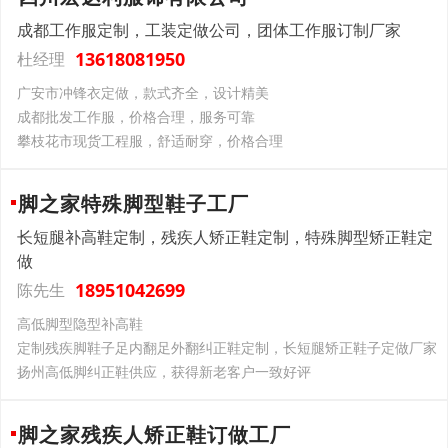
成都工作服定制，工装定做公司，团体工作服订制厂家
13618081950
杜经理
广安市冲锋衣定做，款式齐全，设计精美
成都批发工作服，价格合理，服务可靠
攀枝花市现货工程服，舒适耐穿，价格合理
脚之家特殊脚型鞋子工厂
长短腿补高鞋定制，残疾人矫正鞋定制，特殊脚型矫正鞋定
做
18951042699
陈先生
高低脚型隐型补高鞋
定制残疾脚鞋子足内翻足外翻纠正鞋定制，长短腿矫正鞋子定做厂家
扬州高低脚纠正鞋供应，获得新老客户一致好评
脚之家残疾人矫正鞋订做工厂