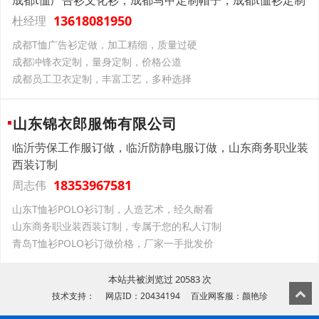
成都t恤广告衫文化衫，成都马甲定制帽子，成都t恤衫定制
13618081950
杜经理
成都T恤广告衫定做，加工精细，质量过硬
成都冲锋衣定制，量身定制，价格公道
成都员工卫衣定制，丰富工艺，多种选择
山东锦衣郎服饰有限公司
临沂劳保工作服订做，临沂防静电服订做，山东商务职业装
西装订制
18353967581
周志伟
山东T恤衫POLO衫订制，人造艺术，经久耐看
山东商务职业装西装订制，专属于您的私人订制
青岛T恤衫POLO衫订做价格，厂家一手批发价
本站共被浏览过 20583 次
技术支持： 网店ID：20434194 百业网客服：颜艳珍