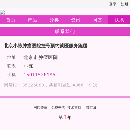
登录
注册
首页
产品
分类
资讯
问答
联系
联系我们
北京小陈肿瘤医院挂号预约就医服务跑腿
北京市肿瘤医院
地址：
小陈
联系：
15011526186
手机：
网店ID：35226888，共被浏览过 4366119 次
网店登录
免费开店
技
术
支
持
：
谭江波
3
第
年