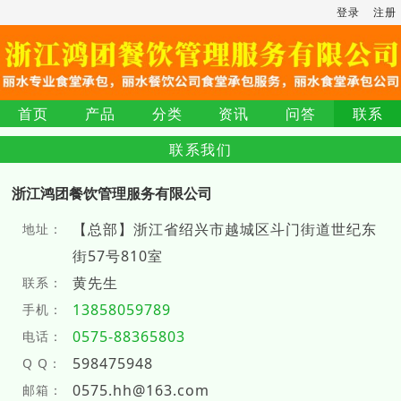
登录
注册
首页
产品
分类
资讯
问答
联系
联系我们
浙江鸿团餐饮管理服务有限公司
【总部】浙江省绍兴市越城区斗门街道世纪东
地址：
街57号810室
黄先生
联系：
13858059789
手机：
0575-88365803
电话：
598475948
Q Q：
0575.hh@163.com
邮箱：