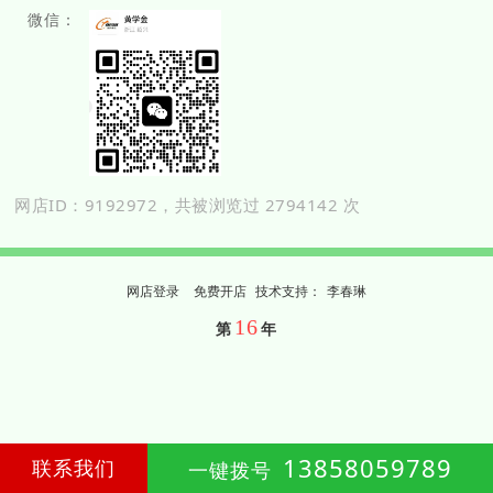
微信：
网店ID：9192972，共被浏览过 2794142 次
网店登录
免费开店
技
术
支
持
：
李春琳
16
第
年
13858059789
联系我们
一键拨号