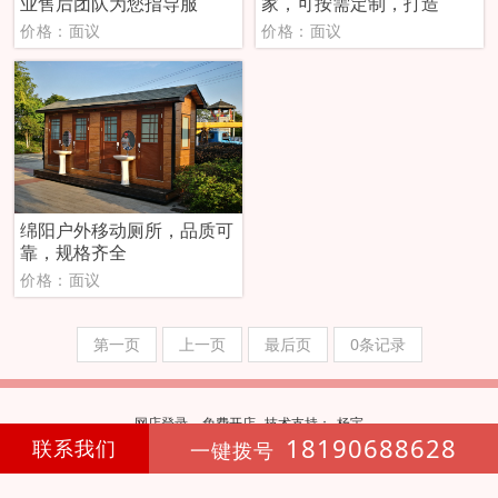
业售后团队为您指导服
家，可按需定制，打造
价格：面议
价格：面议
绵阳户外移动厕所，品质可
靠，规格齐全
价格：面议
第一页
上一页
最后页
0条记录
网店登录
免费开店
技
术
支
持
：
杨宇
18190688628
联系我们
一键拨号
20
第
年